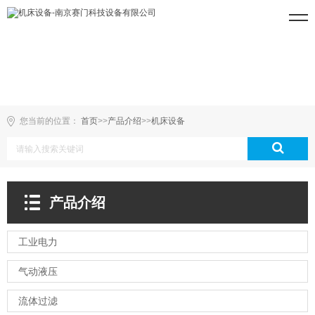
您当前的位置：
首页
>>
产品介绍
>>
机床设备
产品介绍
工业电力
气动液压
流体过滤