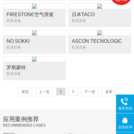
FIRESTONE空气弹簧
日本TACO
机床设备
机床设备
NO SOKKI
ASCON TECNOLOGIC
机床设备
机床设备
罗斯蒙特
机床设备
1
2
首页
上一页
下一页
末页
服务热线
应用案例推荐
RECOMMENDED CASES
在线咨询